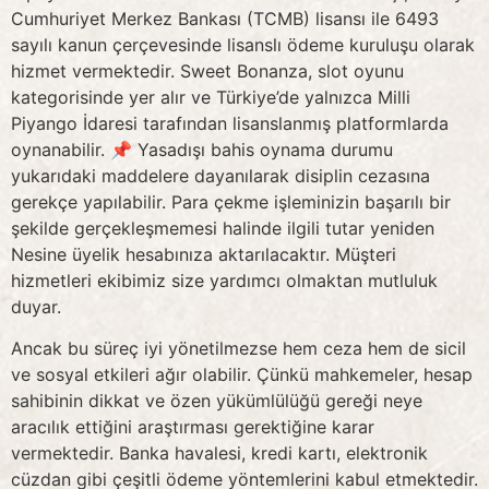
Cumhuriyet Merkez Bankası (TCMB) lisansı ile 6493
sayılı kanun çerçevesinde lisanslı ödeme kuruluşu olarak
hizmet vermektedir. Sweet Bonanza, slot oyunu
kategorisinde yer alır ve Türkiye’de yalnızca Milli
Piyango İdaresi tarafından lisanslanmış platformlarda
oynanabilir. 📌 Yasadışı bahis oynama durumu
yukarıdaki maddelere dayanılarak disiplin cezasına
gerekçe yapılabilir. Para çekme işleminizin başarılı bir
şekilde gerçekleşmemesi halinde ilgili tutar yeniden
Nesine üyelik hesabınıza aktarılacaktır. Müşteri
hizmetleri ekibimiz size yardımcı olmaktan mutluluk
duyar.
Ancak bu süreç iyi yönetilmezse hem ceza hem de sicil
ve sosyal etkileri ağır olabilir. Çünkü mahkemeler, hesap
sahibinin dikkat ve özen yükümlülüğü gereği neye
aracılık ettiğini araştırması gerektiğine karar
vermektedir. Banka havalesi, kredi kartı, elektronik
cüzdan gibi çeşitli ödeme yöntemlerini kabul etmektedir.