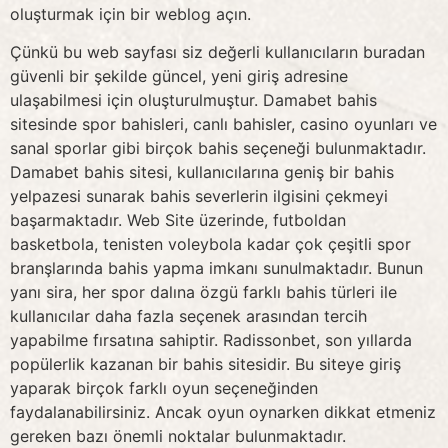
oluşturmak için bir weblog açın.
Çünkü bu web sayfası siz değerli kullanıcıların buradan
güvenli bir şekilde güncel, yeni giriş adresine
ulaşabilmesi için oluşturulmuştur. Damabet bahis
sitesinde spor bahisleri, canlı bahisler, casino oyunları ve
sanal sporlar gibi birçok bahis seçeneği bulunmaktadır.
Damabet bahis sitesi, kullanıcılarına geniş bir bahis
yelpazesi sunarak bahis severlerin ilgisini çekmeyi
başarmaktadır. Web Site üzerinde, futboldan
basketbola, tenisten voleybola kadar çok çeşitli spor
branşlarında bahis yapma imkanı sunulmaktadır. Bunun
yanı sira, her spor dalına özgü farklı bahis türleri ile
kullanıcılar daha fazla seçenek arasından tercih
yapabilme fırsatına sahiptir. Radissonbet, son yıllarda
popülerlik kazanan bir bahis sitesidir. Bu siteye giriş
yaparak birçok farklı oyun seçeneğinden
faydalanabilirsiniz. Ancak oyun oynarken dikkat etmeniz
gereken bazı önemli noktalar bulunmaktadır.